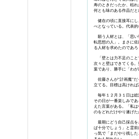
寿のときだったか、枯れ
何とも味のある作品だと
健在の頃に直接耳にし
べとなっている。代表的
願う人材とは、「思い
転思想の人」。まさに佐
る人材を求めたのであろ
「壁とは力不足のこと
次々と壁はできてくる。
葉であり、勝手に「わが
佐藤さんが“計画魔”だ
立てる。目標は高ければ
毎年１２月３１日は総
その日が一番楽しみであ
えた言葉がある。「私は
のをどれだけやり遂げた
最期にどう自己採点を
ば十分でしょう」と霊前
っ気で「まだやり残した
るかも知れない。