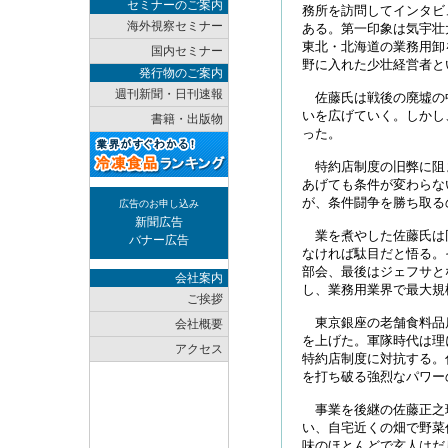
セミナーのご案内
務所を訪問してインタビ
海外視察セミナー
ある。第一印象は気宇壮
東北・北海道の業務用卸
国内セミナー
野に入れた少壮経営者と
発行物のご案内
週刊新聞・日刊速報
佐藤氏は戦後の廃墟の
いを広げていく。しかし
書籍・出版物
った。
特約店制度の旧弊に阻
あげても条件が変わらな
が、条件闘争を勝ち取る
広告のお申し込み
新聞広告
業を煮やした佐藤氏は
バナー広告
なければ駄目だと悟る。
部会、最後はジェフサと
会社案内
し、業務用業界で最大規
ご挨拶
東京銀座の老舗食料品
会社概要
を上げた。軍隊時代は理
アクセス
特約店制度に対抗する。
を打ち破る強烈なパワー
事業を後継の佐藤正之
い、自宅近くの畑で野菜
味のほとんどで玄人はだ