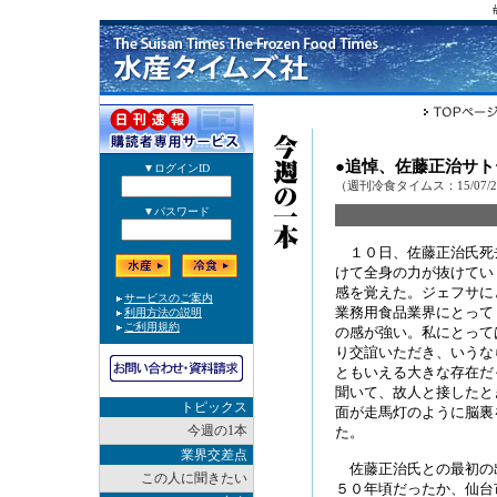
●追悼、佐藤正治サ
（週刊冷食タイムス：15/07/
１０日、佐藤正治氏死
けて全身の力が抜けてい
感を覚えた。ジェフサに
業務用食品業界にとって
の感が強い。私にとって
り交誼いただき、いうな
ともいえる大きな存在だ
聞いて、故人と接したと
トピックス
面が走馬灯のように脳裏
今週の1本
た。
業界交差点
佐藤正治氏との最初の
この人に聞きたい
５０年頃だったか、仙台