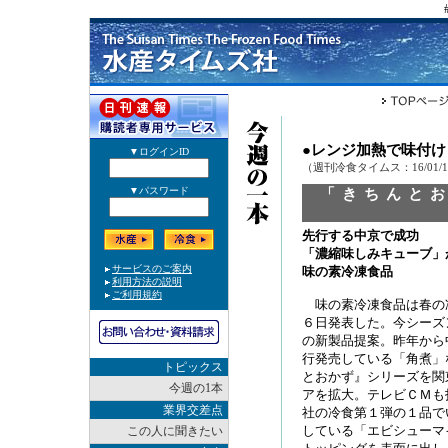
●レンジ加熱で味付
（週刊冷食タイムス：16/01/
「きちんと
先行する中京で成功
「濃縮味しみキューブ」
味の素冷凍食品
味の素冷凍食品は春の
６日発表した。今シーズ
の新製品提案。昨年から
行発売している「角煮」
トピックス
とおかず』シリーズを関
今週の1本
アを拡大。テレビＣＭも
業界交差点
社の冷食第１弾の１品で
している「エビシューマ
この人に聞きたい