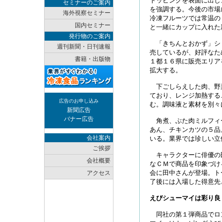
トッピングを表面に出し
セミナーのご案内
を強調する。今後の市場
海外視察セミナー
冷凍フルーツでは常温の
国内セミナー
と一緒にカップに入れた
発行物のご案内
「きちんとおかず」シ
週刊新聞・日刊速報
売しているが、好評なた
書籍・出版物
１都１６県に販売エリア
拡大する。
下ごしらえした肉、野
ており、レンジ加熱する
広告のお申し込み
む。調味液と素材を別々
新聞広告
バナー広告
角煮、ぶた肉ミルフィ
あん、チキンカツの５品
会社案内
いる。業界では珍しい立
ご挨拶
キャラクターに俳優の
会社概要
なＣＭで商品を印象づけ
会に田中さんが登場。ト
アクセス
了後には入場した得意先
えびシューマイは彩り良
同社の第１弾商品でロ