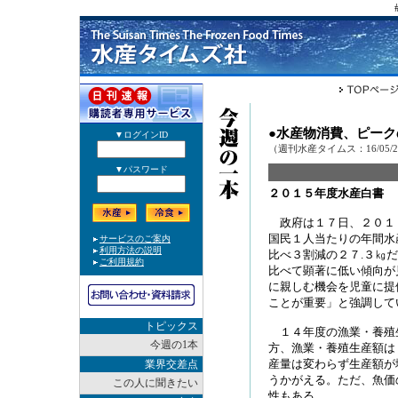
●水産物消費、ピー
（週刊水産タイムス：16/05/
２０１５年度水産白書
政府は１７日、２０１
国民１人当たりの年間水
比べ３割減の２７.３㎏
比べて顕著に低い傾向が
に親しむ機会を児童に提
ことが重要」と強調して
トピックス
１４年度の漁業・養殖
今週の1本
方、漁業・養殖生産額は
産量は変わらず生産額が
業界交差点
うかがえる。ただ、魚価
この人に聞きたい
性もある。