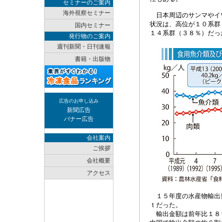
セミナーのご案内
海外視察セミナー
日本周辺のサンマやイ
状況は、高位が１０系群
国内セミナー
１４系群（３８％）だっ
発行物のご案内
週刊新聞・日刊速報
書籍・出版物
広告のお申し込み
新聞広告
バナー広告
会社案内
ご挨拶
会社概要
アクセス
１５年度の水産物輸出
ｔだった。
輸出金額は前年比１８