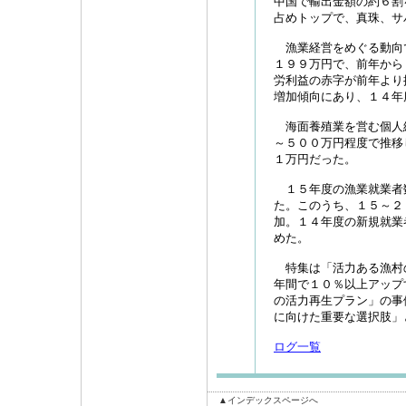
中国で輸出金額の約６割
占めトップで、真珠、サ
漁業経営をめぐる動向
１９９万円で、前年から
労利益の赤字が前年より
増加傾向にあり、１４年
海面養殖業を営む個人
～５００万円程度で推移
１万円だった。
１５年度の漁業就業者
た。このうち、１５～２
加。１４年度の新規就業
めた。
特集は「活力ある漁村
年間で１０％以上アップ
の活力再生プラン」の事
に向けた重要な選択肢」
ログ一覧
▲インデックスページへ