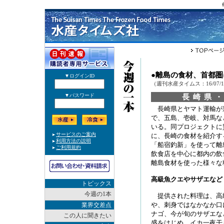
●離島の食材、首都
（週刊水産タイムス：16/07/
長崎県
長崎県とヤマト運輸が
で、五島、壱岐、対馬な
いる。同プロジェクトに
に、長崎の食材を紹介す
「船宿釣新」を使って離
飲食店を中心に都内の飲
離島食材を使った様々な
高級魚クエやサザエなど
トピックス
今週の1本
提供された料理は、高
や、刺身ではなかなか口
業界交差点
ナゴ、今が旬のサザエな
この人に聞きたい
盛をはじめ、イカ一夜干