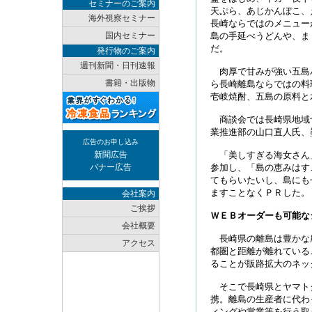
セミナーのご案内
天ぷら、あじかんぼこ、
海外視察セミナー
長崎ならではのメニュー
国内セミナー
島の手延べうどんや、ま
だ。
発行物のご案内
週刊新聞・日刊速報
肉厚で甘みが強い五島
書籍・出版物
ら長崎離島ならではの料
壱岐焼酎、五島の原料と
商談会では長崎県地域
業推進部の山口直人氏、
広告のお申し込み
新聞広告
「美しすぎる海女さん
バナー広告
参加し、「島の恵みはす
てもらいたいし、島にも
ますことなくＰＲした。
会社案内
ご挨拶
ＷＥＢオーダーも可能な
会社概要
長崎県の離島は豊かな
アクセス
都圏と距離が離れている
ることが販路拡大のネッ
そこで長崎県とヤマト
携。離島の生産者に代わ
ィングや営業等を行う取