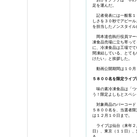
足を運んだ。
記者発表には一般客１
しさを３０秒でアピール
を担当したノンスタイル
岡本達也執行役員マー
凍食品売場に立ち寄って
に、冷凍食品は工場でて
間凍結している、とても
けたい」と挨拶した。
動画公開期間は１０月
５８００名を限定ライブ
味の素冷凍食品は「つ
う！限定よしもとスペシ
対象商品のバーコード
５８００名を、当選者限
は１２月１０日まで。
ライブは仙台（来年２
日）、東京（１１日）、
る。