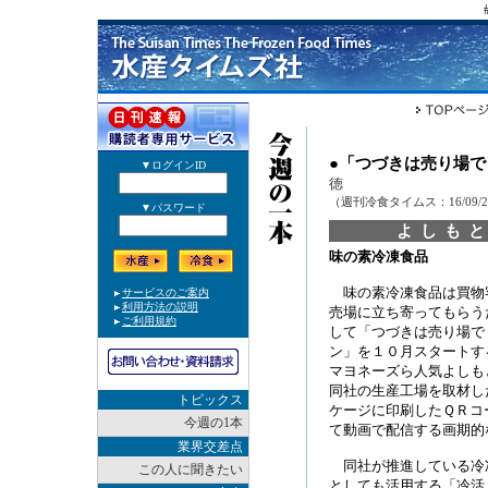
●「つづきは売り場
徳
（週刊冷食タイムス：16/09/
よしも
味の素冷凍食品
味の素冷凍食品は買物
売場に立ち寄ってもらう
して「つづきは売り場で
ン」を１０月スタートす
マヨネーズら人気よしも
同社の生産工場を取材し
トピックス
ケージに印刷したＱＲコ
今週の1本
て動画で配信する画期的
業界交差点
同社が推進している冷
この人に聞きたい
としても活用する「冷活