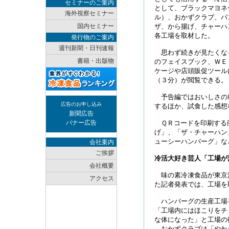
セミナーのご案内
として、ブラックマヨネ
海外視察セミナー
ル）、おかずクラブ、パ
国内セミナー
ザ、から揚げ、チャーハ
各工場を取材した。
発行物のご案内
週刊新聞・日刊速報
思わず続きが見たくな
書籍・出版物
のフェイスブック、ＷＥ
ケージや店頭販促ツール
（３分）が閲覧できる。
予告編ではおいしさの
広告のお申し込み
するほか、試食した感想
新聞広告
バナー広告
ＱＲコードを印刷する
げ」、「ザ・チャーハン
ューシーハンバーグ」な
会社案内
ご挨拶
冷活大好き芸人「工場が
会社概要
味の素冷凍食品が東京
アクセス
た記者発表では、工場を
ハンバーグの生産工場
「工場内にはほこりをチ
な体になった」と工場の
おかずクラブは「やわ