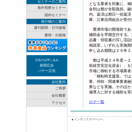
セミナーのご案内
となる業者を対象に、補
海外視察セミナー
金利は都が全額負担。融
内。返済は期日一括返済
国内セミナー
庫、江東信用組合が受付
発行物のご案内
週刊新聞・日刊速報
豊洲市場の開場前であ
補助金を早期交付する。
書籍・出版物
品書・領収書の写し③設
相談室。いずれも実施期
申し込み期限は２９年２
都は平成２４年度～２
広告のお申し込み
新聞広告
前経営安定化資金）」を
バナー広告
市場に移転する市場業者
「移転時支援策」では
業、仲卸・関連事業者融
会社案内
業などを実施。そのほか
ご挨拶
備導入に対する補助を実
会社概要
ログ一覧
アクセス
▲インデックスページへ