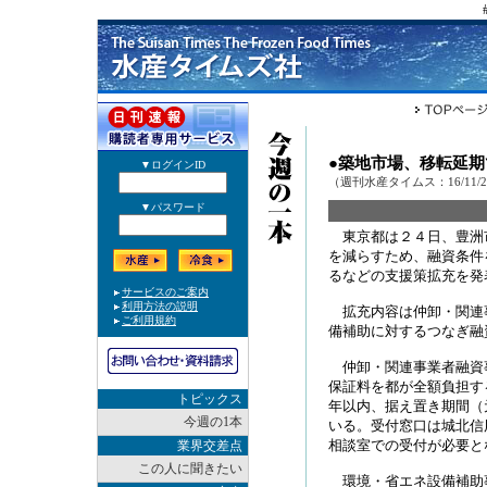
●築地市場、移転延
（週刊水産タイムス：16/11/
東京都は２４日、豊洲
を減らすため、融資条件
るなどの支援策拡充を発
拡充内容は仲卸・関連
備補助に対するつなぎ融
仲卸・関連事業者融資
保証料を都が全額負担す
トピックス
年以内、据え置き期間（
今週の1本
いる。受付窓口は城北信
相談室での受付が必要と
業界交差点
この人に聞きたい
環境・省エネ設備補助