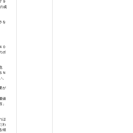
７９
の成
さを
４０
のボ
危
ＳＮ
い。
要が
価値
容」
。
れは
だわ
る傾