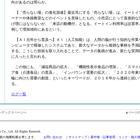
向があるのは明らか。
【「売らない場」の進化加速】最近耳にする「売らない場」は、イートイ
ーナーや体操教室などのイベントを意味したもの。小売店にとって直接的な
げ増にはならないが、「来店の動機付」となる。イートイン利用率は設置率
例して増加傾向にあるという。
【ＡＩ元年から普及へ】ＡＩ（人工知能）は、人間の脳が行う知的な作業
ンピュータで模倣したシステムであり、膨大なデータから複雑な事柄を予測
する。こうした技術を取り入れることで、データの集積が進み、新たな実用
に入ったと言われる。
この他にも、「減塩商品の拡大」、「機能性表示食品の増加」、「スマイ
ア食（介護食品）の普及」、「インバウンド需要の拡大」、「２０２０年東
輪に向けた需要の創造」といったキーワードが、２０１６年から連綿と続い
る。
ログ一覧
ンデックスページへ
▲ページ
 Co., Ltd. All Rights Reserved.
写真の無断転載を禁じます。
お問い合わせ
｜
サイトマップ
｜
著作権・記事使用・リンク・個人情