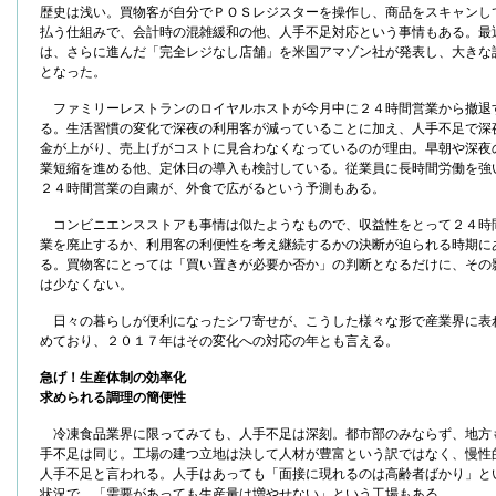
歴史は浅い。買物客が自分でＰＯＳレジスターを操作し、商品をスキャンし
払う仕組みで、会計時の混雑緩和の他、人手不足対応という事情もある。最
は、さらに進んだ「完全レジなし店舗」を米国アマゾン社が発表し、大きな
となった。
ファミリーレストランのロイヤルホストが今月中に２４時間営業から撤退
る。生活習慣の変化で深夜の利用客が減っていることに加え、人手不足で深
金が上がり、売上げがコストに見合わなくなっているのが理由。早朝や深夜
業短縮を進める他、定休日の導入も検討している。従業員に長時間労働を強
２４時間営業の自粛が、外食で広がるという予測もある。
コンビニエンスストアも事情は似たようなもので、収益性をとって２４時
業を廃止するか、利用客の利便性を考え継続するかの決断が迫られる時期に
る。買物客にとっては「買い置きが必要か否か」の判断となるだけに、その
は少なくない。
日々の暮らしが便利になったシワ寄せが、こうした様々な形で産業界に表
めており、２０１７年はその変化への対応の年とも言える。
急げ！生産体制の効率化
求められる調理の簡便性
冷凍食品業界に限ってみても、人手不足は深刻。都市部のみならず、地方
手不足は同じ。工場の建つ立地は決して人材が豊富という訳ではなく、慢性
人手不足と言われる。人手はあっても「面接に現れるのは高齢者ばかり」と
状況で、「需要があっても生産量は増やせない」という工場もある。