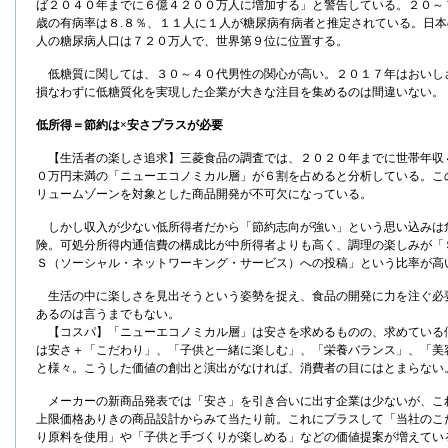
ば２０４０年までに６億４２００万人に増加する」と警告している。２０～
歳の有病率は８.８％、１１人に１人が糖尿病有病者と推定されている。日本
人の糖尿病人口は７２０万人で、世界第９位に位置する。
低糖質に関しては、３０～４０代男性の関心が高い。２０１７年はおいし
損なわずに低糖質化を実現した企業が大きな注目を集めるのは間違いない。
低所得＝節約は×安さプラスが必要
【生活者の楽しさ追求】三菱食品の調査では、２０２０年までに世帯年収
０万円未満の「ニューエコノミカル層」が６割を占めると分析している。こ
リュームゾーンを対象とした商品開発が不可欠になっている。
しかし収入が少ない低所得者だから「節約志向が強い」という思い込みは
険。可処分所得内通信費の構成比が中所得者よりも高く、調理の楽しみが「
Ｓ（ソーシャル・ネットワーキング・サービス）への投稿」という比率が高
生活の中に楽しさを見出そうという姿勢を捉え、食品の開発に力を注ぐ必
あるのは言うまでもない。
【コスパ】「ニューエコノミカル層」は安さを求めるものの、求めている
は安さ＋「こだわり」、「子供と一緒に楽しむ」、「栄養バランス」、「美
と様々。こうした価値の創出と演出がなければ、消費者の目にはとまらない
メーカーの新商品発表では「安さ」を引き合いに出す企業は少ないが、こ
上限価格ありきの商品設計からみて当たり前。これにプラスして「当社のこ
り原料を使用」や「子供と手づくりが楽しめる」などの価値提案が増えてい