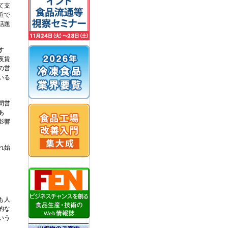
て支
近で
話題
す
夜賃
の営
いる
間営
あ
影響
れ始
も人
的な
いう