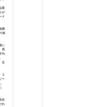
品業
かが
ード
低糖
の進
省に
、男
平均
ニ
。生
。２
リー
し
た
現在
けれ