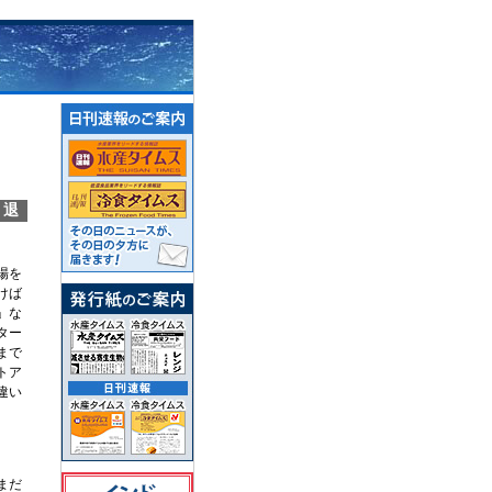
撤退
場を
けば
」な
ター
まで
トア
違い
まだ