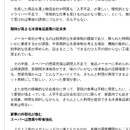
生産した商品を運ぶ物流会社や問屋も「人手不足」が著しい。慢性的とな
ドライバー不足で、「突発的な仕事を受けるのはかなり難しい」という。無
て受ければ事故の誘発につながり、元も子もない。
期待が高まる冷凍食品産業の近未来
メーカー各社が考えるのは効率的な生産体制の構築であり、限られた時間
いかに量産するかが課題。中長期的な生産体制を考える場合、機能の集約に
効率的な生産が求められ、詰まるところ「できるだけ人手の掛からない工場
望まれている。
その半面、スーパーの惣菜売場は調理人不足で、食品メーカーに求められ
は簡便調理。長期間冷凍保存ができ、味のブレがない冷凍食品の活躍場面で
る。惣菜売場からは「どんなアルバイトでも、きちんと料理が再現できるよ
ット商材にして欲しい」といった要望が多い。
また女性の積極的な社会進出に伴って、普段の食事は手軽に用意したい、
う要望が強まっている。人手不足は社会生活だけに限らず、家庭内でも起き
る現象。時間を節約しながらも、きちんとした料理が提供できる冷凍食品産
将来は明るい。
家事の外部化が進む
スーパーは惣菜や即食強化
２０１７年のメガトレンドは一体どんなものか。各種の調査機関から「人