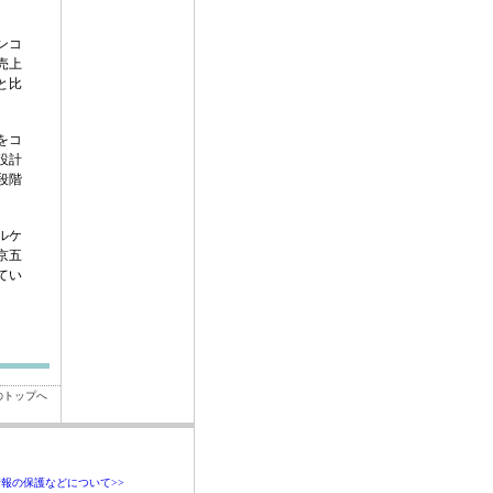
ンコ
売上
と比
をコ
設計
段階
ルケ
京五
てい
のトップへ
報の保護などについて>>