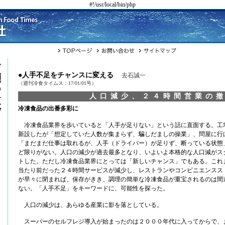
#!/usr/local/bin/php
●人手不足をチャンスに変える
去石誠一
（週刊冷食タイムス：17/01/01号）
人口減少、２４時間営業の
冷凍食品の出番多彩に
冷凍食品業界を歩いていると「人手が足りない」という話に直面する。工
新設したが「想定していた人数が集まらず、騙しだましの操業」、問屋に行
「まだまだ仕事は取れるが、人手（ドライバー）が足りず、断っている状態
ど限りがない。人口の減少が過去最多となり、いよいよ本格的な人口減がス
トした。ただし冷凍食品業界にとっては「新しいチャンス」でもある。これ
当たり前だった２４時間サービスが減少し、レストランやコンビニエンスス
が早々に閉まれば、保存がきき、調理の簡単な冷凍食品が重宝されるのは間
ない。「人手不足」をキーワードに、可能性を探った。
人口の減少は、あらゆる産業に影を落としている。
スーパーのセルフレジ導入が始まったのは２０００年代に入ってからで、