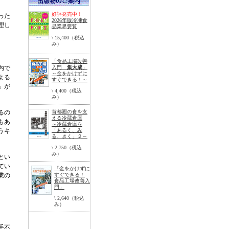
好評発売中！
った
2026年版冷凍食
理し
品業界要覧
\ 15,400（税込
み）
「食品工場改善
内で
入門
集大成
」
～金をかけずに
よる
すぐできる！～
」が
\ 4,400（税込
み）
るの
首都圏の食を支
える冷蔵倉庫
もあ
～冷蔵倉庫を
うキ
「あるく、み
る、きく」２～
\ 2,750（税込
み）
とい
てい
「金をかけずに
業の
すぐできる！
食品工場改善入
門」
\ 2,640（税込
み）
手不