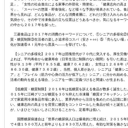
足」、「女性の社会進出による家事の外部化・簡便化」、「健康志向の高ま
り」、「スーパーの惣菜・即食強化」など様々な予測が発表されている。食
界から見れば、どんな食品が、どんな消費者層に、どれだけ受け入れられる
気掛かり。その中で冷凍食品の立ち位置はどうあるべきか。気になるキーワ
の中から２０１７年を探った。
三菱食品は２０１７年の消費のキーワードについて、①シニアの多様化②
質・糖質制限③生活者の楽しさ追求④コスパ（安さ＋○○）⑤「売らない場」
化が加速⑥ＡＩ元年から普及へ――を挙げている。
【シニアの多様化】２０１７年は団塊世代が７０代に突入する。厚生労働
よれば、平均寿命から健康寿命（日常生活に制限のない期間）を引いた差は
性が９.１３年（平均７９.５５歳、健康７０.４２歳）、女性は１２.６８年（
８６.３０歳、健康７３.６２歳）。当然、個人差があり、シニアは「健康シ
ア」と「フレイル（筋力や心身の活力が低下した）シニア」に分かれ始める
活者の動向を捉える場合、シニアを一律に定義づけると間違いが生まれる。
【低糖質・糖質制限】２０１６年は低糖質を訴える食品が数多く誕生した
０１５年に江崎グリコが糖質を３０％抑えた冷凍麺「糖質オフキッチン」シ
ズで家庭用冷凍食品市場に参入し、業界内外から注目を集めたのも記憶に新
い。健康志向の高まりを背景に糖質をコントロールした食品が続々と誕生し
が、いまひとつおいしさに欠けることから、定着率は低い。
国際糖尿病連合は「世界の糖尿病人口は爆発的に増え続け、２０１５年
で４億１５００万人と前年よりも２８３０万人増えた。有効な対策を施さな