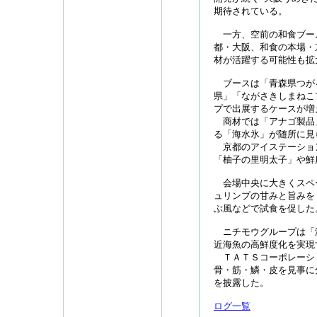
期待されている。
一方、空前の和食ブー
都・大阪、和食の本場・
材が活躍する可能性も拡
ブースは「青森県つが
県」「ながさきしまねこ
プで出展するケースが増
商材では「アナゴ製品
る「海水氷」が随所に見
京都のアイステーショ
「柚子の里明太子」や鮮
会場中央に大きくスペ
ュリンプの甘みと旨みを
ぶ風などで試食を促した
ニチモウグループは「
近海魚の高鮮度化を実現
ＴＡＴＳコーポレーシ
骨・筋・鱗・皮を見事に
を披露した。
ログ一覧