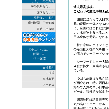
セミナーのご案内
海外視察セミナー
過去最高規模に
こだわりの鮮魚や加工品
国内セミナー
発行物のご案内
開催に当たって大日本
週刊新聞・日刊速報
元の皆様が一体となるの
に、全国にはこれだけ素
書籍・出版物
い。水産物を食べること
日本全体が元気になれる
特に今年のポイントと
の輸出拡大③未来を担う
広告のお申し込み
の底力でシーフードショ
新聞広告
バナー広告
シーフードショー大阪
４社に拡大。来場者も初
会社案内
ている。
ご挨拶
今回も高鮮度な魚介類
会社概要
が紹介され、特に西日本
アクセス
海外で人気の高い日本産
ピール。積極的な試食を
関西地区は訪日観光客
気の高いユニバーサル・
開発が続く“大阪うめき