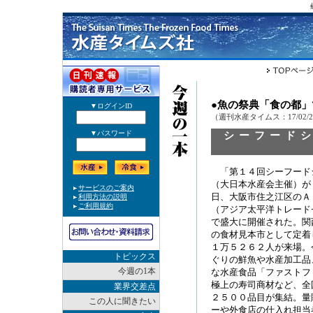
●魚の祭典「食の都
（週刊水産タイムス：17/02/
シーフード
「第１４回シーフード
（大日本水産会主催）が
日、大阪市住之江区のＡ
（アジア太平洋トレード
で盛大に開催された。関
の食材見本市として定着
１万５２６２人が来場。
トピックス
ぐりの鮮魚や水産加工品
今週の1本
な水産食品「ファストフ
極上の寿司商材など、全
業界交差点
２５００品目が集結。量
この人に聞きたい
ーや外食店の仕入れ担当