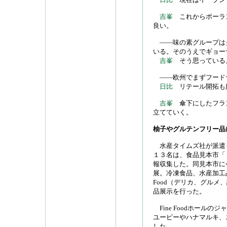
吉峯
これからポーラ
良い。
――味の素グループは
いる。そのうえでギョー
吉峯
そう思っている
――欧州でまずフード
日比
リテール開拓も
吉峯
傘下にしたフラ
立てていく。
柚子やグルテンフリー品
水産タイムズ社が派遣
１３名は、食品見本市「
報収集した。同見本市に
展。冷凍食品、水産加工品
Food（デリカ、グル
品展示を行った。
Fine Foodホール
ユーピーやハナマルキ、
した。