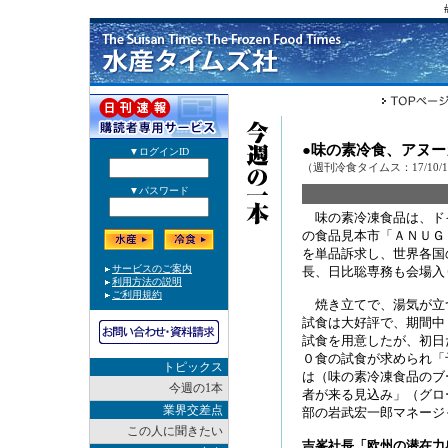
●味の素冷食、アヌ
（週刊冷食タイムス：17/10/
味の素冷凍食品は、ド
の食品見本市「ＡＮＵＧ
を単品訴求し、世界各国
長、日比聡専務も会場入
焼き立てで、湯気が立
試食は大好評で、期間中
試食を用意したが、初日
０食の試食が求められ「
トピックス
は（味の素冷凍食品のブ
今週の1本
者が来る見込み」（グロ
業界交差点
部の岩武宏一郎マネージ
この人に聞きたい
吉峯社長「欧州の潜在力