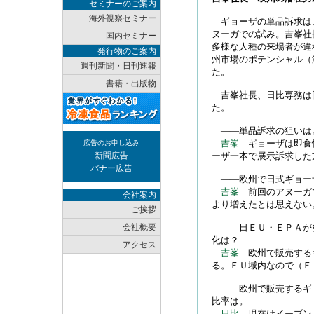
セミナーのご案内
海外視察セミナー
ギョーザの単品訴求は
ヌーガでの試み。吉峯社
国内セミナー
多様な人種の来場者が違
発行物のご案内
州市場のポテンシャル（
週刊新聞・日刊速報
た。
書籍・出版物
吉峯社長、日比専務は
た。
――単品訴求の狙いは
吉峯
ギョーザは即食
広告のお申し込み
新聞広告
ーザ一本で展示訴求した
バナー広告
――欧州で日式ギョー
吉峯
前回のアヌーガ
会社案内
より増えたとは思えない
ご挨拶
会社概要
――日ＥＵ・ＥＰＡが
化は？
アクセス
吉峯
欧州で販売する
る。ＥＵ域内なので（Ｅ
――欧州で販売するギ
比率は。
日比
現在はイーブン