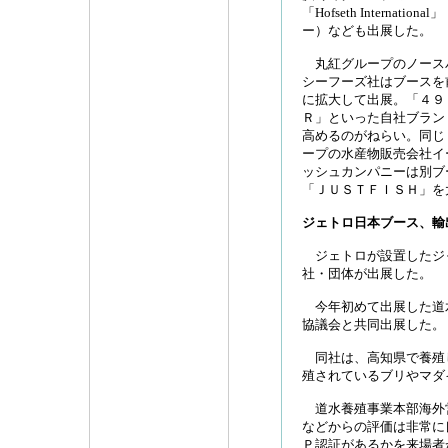
「Hofseth Internatio
ー）なども出展した。
丸紅グループのノース
シーフーズ社はブースを
に拡大して出展。「４９
Ｒ」といった自社ブラン
高めるのがねらい。同じ
ープの水産物販売会社イ
ッシュカンパニーは別ブ
「ＪＵＳＴＦＩＳＨ」を
ジェトロ日本ブース、輸
ジェトロが設置したジ
社・団体が出展した。
今年初めて出展した道
協議会と共同出展した。
同社は、高知県で養殖
殖されているブリやマダ
道水養殖事業本部海外
などからの評価は非常に
Ｐ認証があるかを来場者