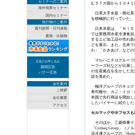
セミナーのご案内
む５７カ国から１３４１
海外視察セミナー
日系大手水産・商社系
国内セミナー
を積極的に行っていた。
発行物のご案内
週刊新聞・日刊速報
日本水産は、「ＮＩＳ
では業務用水産冷凍食品
書籍・出版物
するエビ加工品や売れ筋
どを展示。また、北米で
わ」「かきあげ」などの
マルハニチログループ
広告のお申し込み
ーフーズ社などが出展し
新聞広告
の生産拠点を生かした北
バナー広告
談を進めた。
会社案内
極洋グループのキョク
ご挨拶
寿司種や、カニ・イカ・
米国で先行商談を開始し
会社概要
したバイヤーに紹介した
アクセス
セルマックやホフセスも
そのほか、三菱商事グ
「Cermaq Group」（
浜冷凍グループの「Hofset