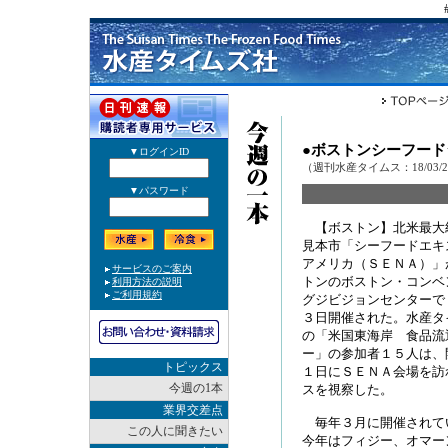
●ボストンシーフー
（週刊水産タイムス：18/03/
【ボストン】北米最大
見本市「シーフードエキ
アメリカ（ＳＥＮＡ）」
トンのボストン・コンベ
グジビジョンセンターで
３日開催された。水産タ
の「米国東海岸 食品流
ー」の参加者１５人は、
トピックス
１日にＳＥＮＡ会場を訪
今週の1本
スを視察した。
業界交差点
毎年３月に開催されて
この人に聞きたい
今年はフィジー、オマー