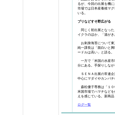
るが、今回の出展を機に
市場では日本産養殖マグ
いる。
ブリなどすそ野広がる
同じく初出展となった
イクラのほか、「湯がき
お刺身海苔について東
純一課長は「面白いと興
ードルは高い」と語る。
一方で「米国の水産市
分にある。手探りしなが
ＳＥＮＡ出展の常連企
中心にマダイやカンパチ
森松優子専務は「１０
米国市場でハマチなどを
えを感じている。新商品
ログ一覧