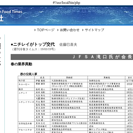
#!/usr/local/bin/php
●ニチレイがトップ交代
佐藤巳喜夫
（週刊冷食タイムス：19/03/19号）
ＪＦＳＡ滝口氏が会
春の業界異動