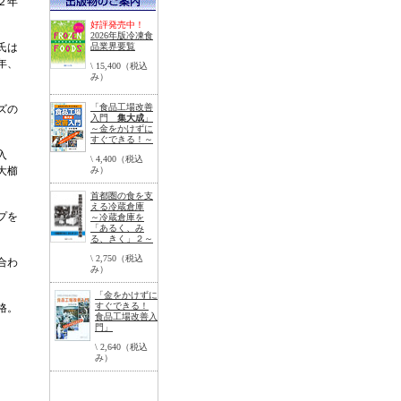
２年
好評発売中！
2026年版冷凍食
氏は
品業界要覧
年、
\ 15,400（税込
み）
「食品工場改善
ズの
入門
集大成
」
～金をかけずに
すぐできる！～
入
\ 4,400（税込
大櫛
み）
首都圏の食を支
える冷蔵倉庫
プを
～冷蔵倉庫を
「あるく、み
る、きく」２～
\ 2,750（税込
合わ
み）
「金をかけずに
すぐできる！
格。
食品工場改善入
門」
\ 2,640（税込
み）