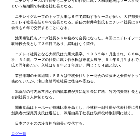
ニチレイフーズの社長からニチレイの社長に就く大櫛顕也氏はフーズ社長
という短期間で持株会社社長となる。
ニチレイグループのトップ人事は６年で異動するケースが多い。大谷邦夫
ニチレイ社長在任６年で会長となる。前任の村井利彰氏もニチレイ社長は６
会長も６年で交代することになる。
池田泰弘氏もフーズ社長を６年務めて会長になった。今回はニチレイフー
取締役会長として３年目であり、異動はなく留任。
ニチレイ社長となる大櫛氏は九州大農卒、１９６５年１月生まれ、８８年
社、５４歳。フーズの社長に就く竹永氏は東北大農卒、６４年９月生まれで
氏と同年齢だが、入社は８９年と１年違い、同じく５４歳と若い。
業務用卸の全国組織ＪＦＳＡは中核会社サトー商会の佐藤正之会長がトッ
務めていたが、滝口良靖同社社長に後任を委ねる。
旭食品の竹内紘常務と竹内慎常務が共に副社長に昇格、竹内信夫副社長と
せ副社長３人体制となる。
関東食品はトーホーが持株比率を高くし、小林祐一副社長が代表社長に昇
創業者の深尾秀夫氏は退任し、深尾由美子社長は取締役特別顧問に就く。
日本アクセスの冷食担当部長が交代する。
ログ一覧