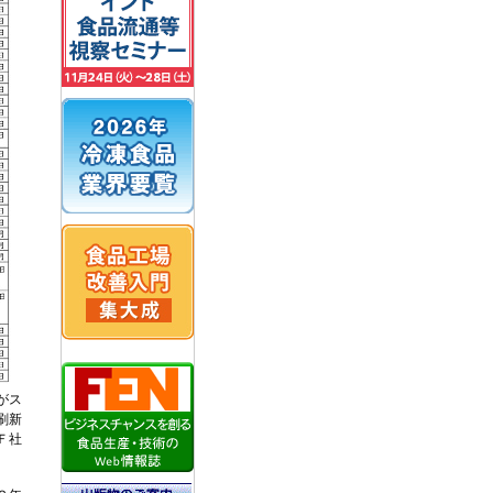
がス
刷新
Ｆ社