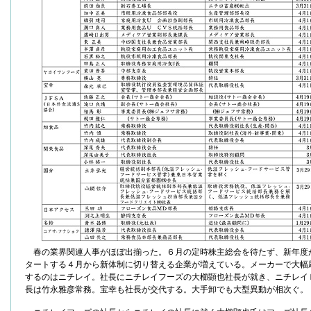
春の業界関連人事がほぼ出揃った。６月の定時株主総会を待たず、新年度
タートする４月から新体制に切り替える企業が増えている。メーカーで大幅
するのはニチレイ。社長にニチレイフーズの大櫛顕也社長が就き、ニチレイ
長は竹永雅彦常務。宝幸も社長が交代する。大手卸でも大型異動が相次ぐ。