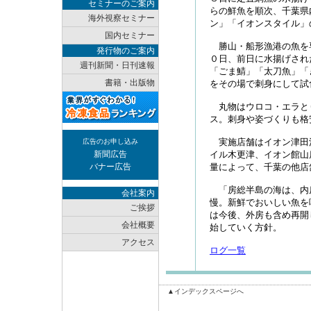
セミナーのご案内
らの鮮魚を順次、千葉県
海外視察セミナー
ン」「イオンスタイル」
国内セミナー
勝山・船形漁港の魚を
発行物のご案内
０日、前日に水揚げされ
週刊新聞・日刊速報
「ごま鯖」「太刀魚」「
書籍・出版物
をその場で刺身にして試
丸物はウロコ・エラと
ス。刺身や姿づくりも格
実施店舗はイオン津田
広告のお申し込み
新聞広告
イル木更津、イオン館山
バナー広告
量によって、千葉の他店
「房総半島の海は、内
会社案内
慢。新鮮でおいしい魚を
ご挨拶
は今後、外房も含め再開
会社概要
始していく方針。
アクセス
ログ一覧
▲インデックスページへ