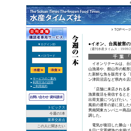
●イオン、台風被害
（週刊水産タイムス：19/09/
千葉
イオンリテールは、台
山漁港や、館山市の船形
た新鮮な魚を販売する「
ン津田沼店など県内６店
「店舗に来店される多
漁業復活を発信するとと
出荷支援につなげたい。
風前の通常の姿に戻した
トピックス
男南関東カンパニー商品
今週の1本
調した。
業界交差点
電気が復旧した勝山・
この人に聞きたい
８日に定置網漁の水揚げ