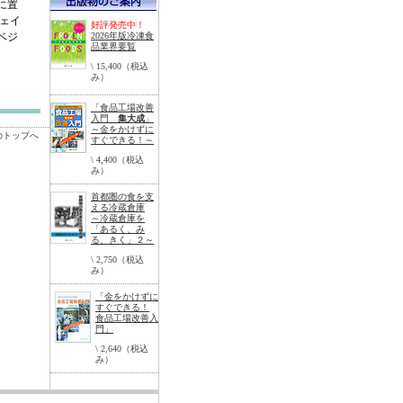
に置
ェイ
好評発売中！
ベジ
2026年版冷凍食
品業界要覧
\ 15,400（税込
み）
「食品工場改善
入門
集大成
」
～金をかけずに
のトップへ
すぐできる！～
\ 4,400（税込
み）
首都圏の食を支
える冷蔵倉庫
～冷蔵倉庫を
「あるく、み
る、きく」２～
\ 2,750（税込
み）
「金をかけずに
すぐできる！
食品工場改善入
門」
\ 2,640（税込
み）