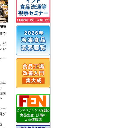
が豊富
格で
など
ンや
。
ユー
９年
い
韓国
た
パー
司が
並