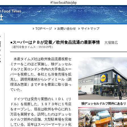
#!/usr/local/bin/php
●スーパーはＰＢが定着／欧州食品流通の最新事情
大場隆広
（週刊冷食タイムス：19/10/29号）
水産タイムズ社は欧州食品流通視察セ
ミナーをこのほど実施し、独デュッセル
ドルフと英ロンドン市内の大手食品スー
パーを視察した。各社とも冷食売場を拡
充し、調理用素材からレディミール（調
理済み惣菜）までＰＢを豊富に取り扱っ
ていた。
ドイツでは安売り業態のＬＩＤＬ（リ
独デュッセルドルフ郊外にあるリ
ドル）を視察した。１９７３年に１号店
をオープンし、現在は欧州を中心に約１
万店を展開する。訪問したのはデュッセ
ルドルフ郊外の店舗。大型駐車場を完備
している。近年はスーパーマーケット化