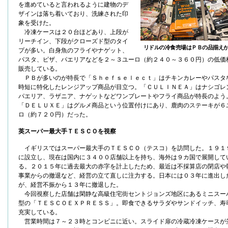
を進めていると言われるように建物のデ
ザインは落ち着いており、洗練された印
象を受けた。
冷凍ケースは２０台ほどあり、上段が
リーチイン、下段がクローズド型のタイ
リドルの冷食売場はＰＢの品揃え
プが多い。白身魚のフライやナゲット、
パスタ、ピザ、パエリアなどを２～３ユーロ（約２４０～３６０円）の低価
販売している。
ＰＢが多いのが特長で「Ｓｈｅｆｓｅｌｅｃｔ」はチキンカレーやパスタ
時短に特化したレンジアップ商品が目立つ。「ＣＵＬＩＮＥＡ」はナシゴレ
パエリア、ラザニア、ナゲットなどワンプレートやフライ商品が特長のよう
「ＤＥＬＵＸＥ」はグルメ商品という位置付けにあり、鹿肉のステーキが６
ロ（約７２０円）だった。
英スーパー最大手ＴＥＳＣＯを視察
イギリスではスーパー最大手のＴＥＳＣＯ（テスコ）を訪問した。１９１
に設立し、現在は国内に３４００店舗以上を持ち、海外は９カ国で展開して
る。２０１５年に過去最大の赤字を計上したため、最近は不採算店の閉店や
事業からの撤退など、経営の立て直しに注力する。日本には０３年に進出し
が、経営不振から１３年に撤退した。
今回視察した店舗は閑静な高級住宅街セントジョンズ地区にあるミニスー
型の「ＴＥＳＣＯＥＸＰＲＥＳＳ」。即食できるサラダやサンドイッチ、寿
充実している。
営業時間は７～２３時とコンビニに近い。スライド扉の冷蔵冷凍ケースが