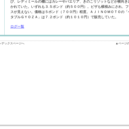
び、レディミールの棚にはカレーやパエリア、きのこリゾットなどが横向き
かれていた。いずれも３.５ポンド（約５００円）。ピザも横積みにされ、フ
スが見えない。価格は５ポンド（７００円）程度。ＡＪＩＮＯＭＯＴＯの「
タブルＧＹＯＺＡ」は７.２ポンド（約１０１０円）で販売していた。
ログ一覧
ンデックスページへ
▲ページ