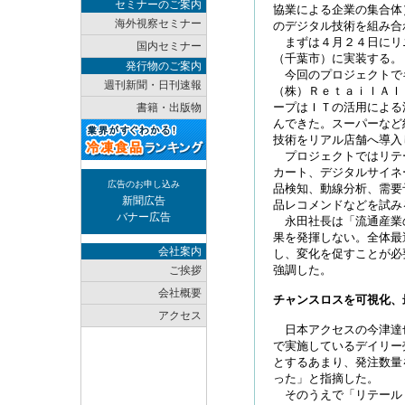
セミナーのご案内
協業による企業の集合体
海外視察セミナー
のデジタル技術を組み合
まずは４月２４日にリ
国内セミナー
（千葉市）に実装する。
発行物のご案内
今回のプロジェクトで
週刊新聞・日刊速報
（株）ＲｅｔａｉｌＡＩ
ープはＩＴの活用による
書籍・出版物
んできた。スーパーなど
技術をリアル店舗へ導入
プロジェクトではリテ
カート、デジタルサイネ
広告のお申し込み
品検知、動線分析、需要
新聞広告
品レコメンドなどを試み
バナー広告
永田社長は「流通産業
果を発揮しない。全体最
会社案内
し、変化を促すことが必
強調した。
ご挨拶
会社概要
チャンスロスを可視化、
アクセス
日本アクセスの今津達
で実施しているデイリー
とするあまり、発注数量
った」と指摘した。
そのうえで「リテール