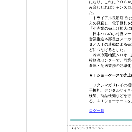
になり、これにＰＯＳや
み合わせればチャンスロ
た。
トライアル長沼店では
えの見直し、電子棚札を
「小売業の売上げ拡大に
日本ハムの小村勝マー
営業推進本部長はメーカ
ＳとＡＩの連動による売
どにつなげるとした。
冷凍冷蔵物流ムロオ（
幹物流センターで、同業
倉庫・配送業務の効率化
ＡＩショーケースで売上
フクシマガリレイの福
子棚札、デジタルサイネ
検知、商品検知などを行
る』ＡＩショーケースを
ログ一覧
▲インデックスページへ