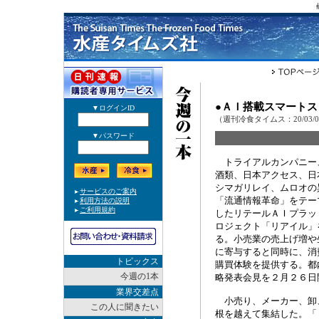
●ＡＩ搭載スマート
（週刊冷食タイムス：20/03/
トライアルカンパニー
酒類、日本アクセス、日
シマガリレイ、ムロオの
「流通情報革命」をテー
したリテールＡＩプラッ
ロジェクト「リアイル」
る。小売業の売上げ増や
に寄与すると同時に、消
トピックス
購買体験を提供する。都
今週の1本
略発表会見を２月２６日
業界交差点
小売り、メーカー、卸
この人に聞きたい
根を越えて集結した。「