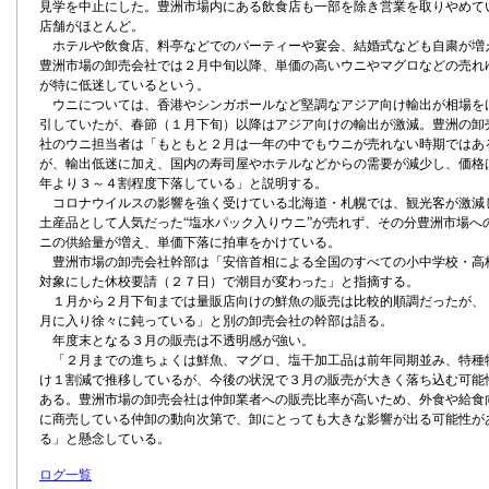
見学を中止にした。豊洲市場内にある飲食店も一部を除き営業を取りやめて
店舗がほとんど。
ホテルや飲食店、料亭などでのパーティーや宴会、結婚式なども自粛が増
豊洲市場の卸売会社では２月中旬以降、単価の高いウニやマグロなどの売れ
が特に低迷しているという。
ウニについては、香港やシンガポールなど堅調なアジア向け輸出が相場を
引していたが、春節（１月下旬）以降はアジア向けの輸出が激減。豊洲の卸
社のウニ担当者は「もともと２月は一年の中でもウニが売れない時期ではあ
が、輸出低迷に加え、国内の寿司屋やホテルなどからの需要が減少し、価格
年より３～４割程度下落している」と説明する。
コロナウイルスの影響を強く受けている北海道・札幌では、観光客が激減
土産品として人気だった“塩水パック入りウニ”が売れず、その分豊洲市場へ
ニの供給量が増え、単価下落に拍車をかけている。
豊洲市場の卸売会社幹部は「安倍首相による全国のすべての小中学校・高
対象にした休校要請（２７日）で潮目が変わった」と指摘する。
１月から２月下旬までは量販店向けの鮮魚の販売は比較的順調だったが、
月に入り徐々に鈍っている」と別の卸売会社の幹部は語る。
年度末となる３月の販売は不透明感が強い。
「２月までの進ちょくは鮮魚、マグロ、塩干加工品は前年同期並み、特種
け１割減で推移しているが、今後の状況で３月の販売が大きく落ち込む可能
ある。豊洲市場の卸売会社は仲卸業者への販売比率が高いため、外食や給食
に商売している仲卸の動向次第で、卸にとっても大きな影響が出る可能性が
る」と懸念している。
ログ一覧