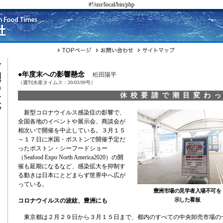
#!/usr/local/bin/php
●年度末への影響懸念
松田陽平
（週刊水産タイムス：20/03/09号）
休校要請で潮目変わ
新型コロナウイルス感染症の影響で、
全国各地のイベントや展示会、商談会が
相次いで開催を中止している。３月１５
～１７日に米国・ボストンで開催予定だ
ったボストン・シーフードショー
（Seafood Expo North America2020）の開
催も延期になるなど、感染拡大を抑制す
る動きは日本にとどまらず世界中へ広が
っている。
豊洲市場の見学者入場不可を
示した看板
コロナウイルスの波紋、豊洲にも
東京都は２月２９日から３月１５日まで、都内のすべての中央卸売市場の