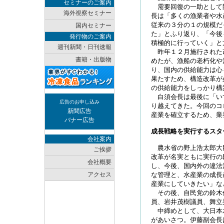
セミナーのご案内
需要回復の一助として
海外視察セミナー
長は「多くの漁業者や水
従来の３分の１の規模だ
国内セミナー
た」とふり返り、「今後
発行物のご案内
積極的に行っていく」と
週刊新聞・日刊速報
昨年１２月施行された
書籍・出版物
めたが、漁船の老朽化や
り、国内の供給能力は心
果たすため、構造改革が
の供給能力をしっかり構
白須会長は最後に「い
広告のお申し込み
り越えてきた。今回のコ
新聞広告
産業を確立するため、業
バナー広告
成長戦略を実行するスタ
会社案内
農水省の野上浩太郎大
ご挨拶
改革が名実ともに実行の
会社概要
し、今後、国内外の違法
アクセス
な管理と、水産業の成長
産業にしていきたい」な
その後、自民党の鈴木
員、岩井茂樹議員、舞立
中締めとして、大日本
があいさつ。伊藤副会長