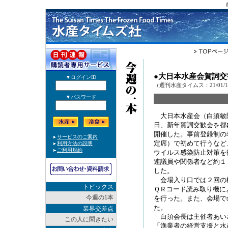
●大日本水産会賀詞
（週刊水産タイムス：21/01/
大日本水産会（白須敏
日、新年賀詞交歓会を都
開催した。事前登録制の
定席）で初めて行うなど
ウイルス感染防止対策を
連議員や関係者など約１
した。
会場入り口では２回の
トピックス
ＱＲコード読み取り機に
今週の1本
を行った。また、会場で
た。
業界交差点
白須会長は主催者あい
この人に聞きたい
「漁業者の経営支援と水