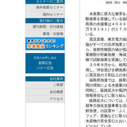
セミナーのご案内
海外視察セミナー
水産業に甚大な被害を
国内セミナー
験操業を実施している福
発行物のご案内
島県の水揚量は４５３３
週刊新聞・日刊速報
万５９１４ｔ）の１７.
書籍・出版物
いる。
震災直後、東京電力福
協がすべての沿岸漁業と
ら、放射性物質の値が低
業種類や対象魚種・海域
広告のお申し込み
種で試験操業を実施して
新聞広告
２０年９月から、相馬
バナー広告
用し、沖合底びき網漁業
に震災前の５割以上の水
会社案内
福島県漁連では、操業
ご挨拶
間の増加による水揚量の
同時に、販路拡大や風評
会社概要
情報発信などに取り組ん
アクセス
販路拡大については、
競争力強化支援事業を活
鮮魚便」の設置や「ふく
フェア」実施などに取り
水産物の安全安心とおい
ピールしている。