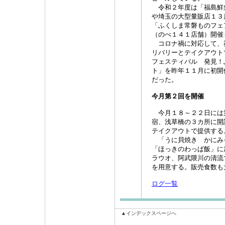
令和２年度は「福島鮮
や埼玉の大型量販店１３
「ふくしま常磐ものフェ
（のべ１４１店舗）開催
コロナ禍に対応して、
リバリーとテイクアウト
フェスティバル 発見！
ト」を昨年１１月に初開
だった。
今月第２回を開催
今月１８～２２日には
宿、浅草橋の３カ所に開
テイクアウトで提供する
「うに貝焼き かにみ
「ほっきのわっぱ飯」に
ラウオ、阿武隈川の清流
を用意する。販売食数も
ログ一覧
▲インデックスページへ