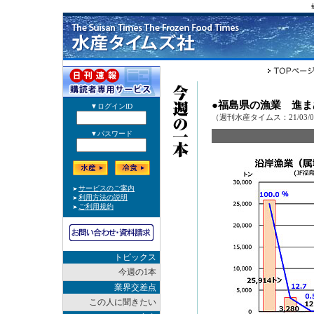
●福島県の漁業 進
（週刊水産タイムス：21/03/
トピックス
今週の1本
業界交差点
この人に聞きたい