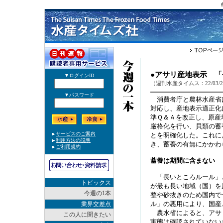
●アサリ産地表示 
（週刊水産タイムス：22/03/
消費者庁と農林水産省は
対応し、産地表示適正化
準Ｑ＆Ａを改正し、原産
厳格化を行い、貝類の蓄
とを明確化した。これに
き、蓄養の有無にかかわ
蓄養は期間に含まない
「長いところルール」
トピックス
が最も長い地域（国）を
今週の1本
整や砂抜きのため国内で
ル」の悪用により、国産
業界交差点
農水省によると、アサ
この人に聞きたい
実態は確認されていない