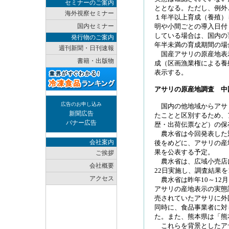
セミナーのご案内
ととなる。ただし、例外
海外視察セミナー
１年半以上育成（養殖）
国内セミナー
明や小間ごとの導入日付
している場合は、国内の
発行物のご案内
年半未満の育成期間の場
週刊新聞・日刊速報
国産アサリの原産地表
書籍・出版物
成（区画漁業権による養
表示する。
アサリの原産地調査 中
広告のお申し込み
国内の他地域からアサ
新聞広告
たことと区別するため、
バナー広告
歴・出荷伝票など）の保
農水省は今回発表した
会社案内
後をめどに、アサリの産
果を公表する予定。
ご挨拶
農水省は、広域小売店に
会社概要
22日実施し、調査結果を
アクセス
農水省は昨年10～12月
アサリの産地表示の実態
売されていたアサリに外
同時に、食品事業者に対
た。また、熊本県は「熊
これらを背景としたア