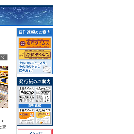
見て
」と
と驚