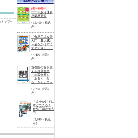
好評発売中！
2026年版冷凍食
品業界要覧
のトップへ
\ 15,400（税込
み）
「食品工場改善
入門
集大成
」
～金をかけずに
すぐできる！～
\ 4,400（税込
み）
首都圏の食を支
える冷蔵倉庫
～冷蔵倉庫を
「あるく、み
る、きく」２～
\ 2,750（税込
み）
「金をかけずに
すぐできる！
食品工場改善入
門」
\ 2,640（税込
み）