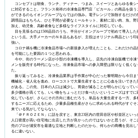
コンセプトは朝食、ランチ、ディナー、つまみ、スイーツとあらゆる食シ
に対応すること。フランス発祥の冷凍食品専門店「ピカール」の商品を扱う
ができるのもイオングループならではの強み。電子レンジで加熱するだけの
調理品はもちろん、ひと手間が必要なミールキット、素材に近い肉、魚、野
加え、幼児食、高齢者食など多様なライフスタイルに対応している。
目を見張るのは1500品目のうち、半分がイオングループで初めて導入した
という点。大手メーカーのＮＢ品もあるが、主役はオリジナル商品という印
強い。
コロナ禍を機に冷凍食品市場への新規参入が増えたことも、これだけの品
を可能にした要因の１つと思われる。
今や、街のラーメン店が小型の冷凍機を導入し、店先の冷凍自販機で冷凍
メンを販売する時代になった。冷凍食品市場への参入障壁は限りなく低くな
た。
振り返ってみると、冷凍食品業界は手作業が中心だった黎明期から今日ま
機械化・省人化を進め、ローコストで大量生産することに心血を注いできた
がある。この先、日本の人口は減少し、胃袋が減ることが明らかになってい
多少価格が高くても、いい物をちょっとだけ食べたいというニーズはすでに
化しているが、さらにその方向に進むだろう。単品を大量生産する一方、多
するニーズに応えるため、少量多品種生産がさらに求められる時代がすぐそ
来ている気がしてならない。
「＠ＦＲＯＺＥＮ」に話を戻すと、東京23区内の世田谷区や杉並区といっ
人口密度が高い住宅地に出店した方が良かったのではないかと思うが、そこ
売のプロが浦安市を最適な立地と判断したのだから、何らかの商機を見出し
るに違いない。