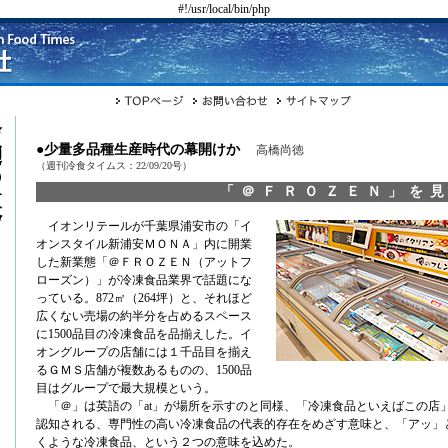
#!/usr/local/bin/php
●少量多品種生産時代の幕開けか
高橋尚徳
（週刊冷食タイムス：22/09/20号）
「＠ＦＲＯＺＥＮ」を
イオンリテールが千葉県浦安市の「イ
オンスタイル新浦安ＭＯＮＡ」内に開業
した新業態「＠ＦＲＯＺＥＮ（アットフ
ローズン）」が冷凍食品業界で話題にな
っている。872㎡（264坪）と、それほど
広くない売場の約半分を占めるスペース
に1500品目の冷凍食品を品揃えした。イ
オングループの店舗には１千品目を揃え
るＧＭＳ店舗が複数あるものの、1500品
目はグループで最大規模という。
「＠」は英語の「at」が場所を示すのと同様、「冷凍食品といえばこの店
認知される、専門性の高い冷凍食品の代表的存在をめざす意味と、「アッ」
くような冷凍食品、という２つの意味を込めた。