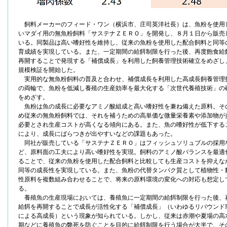
飼料メーカーのフィード・ワン（横浜市、庄司英洋社長）は、魚粉を使用
いマダイ用の無魚粉飼料「サステナＺＥＲＯ」を開発し、８月１日から販売
いる。同製品は高い嗜好性を維持し、従来の魚粉を使用した配合飼料と同等
育成績を実現している。また、一定期間の給餌制限を行った後、再度飽食給
再開することで発現する「補償成長」を利用した飼養管理技術確立をめざし
規模検証を開始した。
実用的な無魚粉飼料の普及と合わせ、補償成長を利用した高成長飼養管理
の両輪で、魚粉を低減し養殖の生産効率を最大化する「次世代養殖技術」の
をめざす。
魚粉は魚の成長に必要なアミノ酸組成と高い嗜好性を兼ね備えた原料。そ
め従来の無魚粉飼料では、それを補うための高単価な微量栄養素や添加物が
必要とされ生産コストが高くなる傾向にある。また、魚の嗜好性が低下する
により、成長にばらつきが出やすいなどの課題もあった。
同社が販売している「サステナＺＥＲＯ」はフィッシュソリュブルの採用
ど、原料面の工夫により高い嗜好性を実現。飼料のアミノ酸バランスを最適
ることで、従来の魚粉を使用した配合飼料と比較しても生産コストを抑えな
同等の成長性を実現している。また、魚粉の代替タンパク質として植物性・
性原料を複数組み合わせることで、将来の原料環境の変化への対応も想定し
る。
養殖魚の生産現場においては、養殖魚に一定期間の給餌制限を行った後、
給餌を再開することで成長が活性化する「補償成長」（いわゆるリバウンド
による高成長）という現象が知られている。しかし、従来は赤潮や夏場の高
期などに養殖魚の斃死を防ぐことを目的に給餌制限を行う場合が大半で、そ