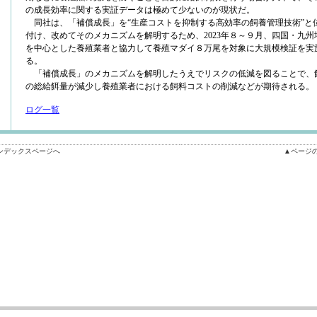
の成長効率に関する実証データは極めて少ないのが現状だ。
同社は、「補償成長」を“生産コストを抑制する高効率の飼養管理技術”と
付け、改めてそのメカニズムを解明するため、2023年８～９月、四国・九州
を中心とした養殖業者と協力して養殖マダイ８万尾を対象に大規模検証を実
る。
「補償成長」のメカニズムを解明したうえでリスクの低減を図ることで、
の総給餌量が減少し養殖業者における飼料コストの削減などが期待される。
ログ一覧
ンデックスページへ
▲ページ