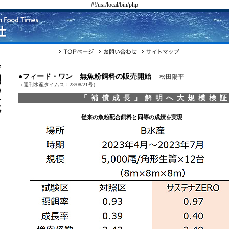
#!/usr/local/bin/php
●フィード・ワン 無魚粉飼料の販売開始
松田陽平
（週刊水産タイムス：23/08/21号）
「補償成長」解明へ大規模検
従来の魚粉配合飼料と同等の成績を実現