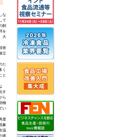
しな
して
の飼
餌を
、大
技術
確立
のた
多く
こと
な
化す
がら
動物
てい
再度
現象
水温
の後