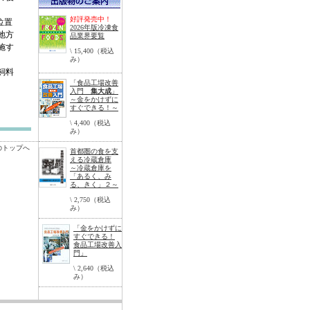
好評発売中！
位置
2026年版冷凍食
地方
品業界要覧
施す
\ 15,400（税込
み）
飼料
「食品工場改善
入門
集大成
」
～金をかけずに
すぐできる！～
\ 4,400（税込
み）
のトップへ
首都圏の食を支
える冷蔵倉庫
～冷蔵倉庫を
「あるく、み
る、きく」２～
\ 2,750（税込
み）
「金をかけずに
すぐできる！
食品工場改善入
門」
\ 2,640（税込
み）