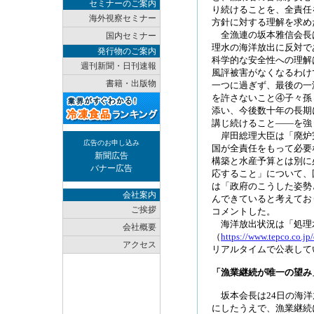
セミナーのご案内
り続けることを、全責任
海外視察セミナー
方針に対する理解を求め
全漁連の坂本雅信会長
国内セミナー
理水の海洋放出に反対で
発行物のご案内
科学的な安全性への理解
週刊新聞・日刊速報
風評被害がなくなるわけ
書籍・出版物
一つに過ぎず、最後の一
を許さないこと④子々孫
添い、今後数十年の長期
講じ続けること――を強
岸田総理大臣は「廃炉
広告のお申し込み
国が全責任をもって必要
新聞広告
構築と水産予算とは別に
バナー広告
応すること」について、
は「政府のこうした姿勢
会社案内
んできていると考えてお
ご挨拶
コメントした。
海洋放出状況は「処理
会社概要
（
https://www.tepco.co.jp
アクセス
リアルタイムで公表して
「漁業継続が唯一の望み
坂本会長は24日の海洋
にしたうえで、漁業継続