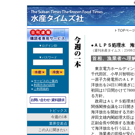
●ＡＬＰＳ処理水 
（週刊水産タイムス：23/08/
首相、漁業者へ理
東京電力ホールディン
千代田区、小早川智明社
一原子力発電所のＡＬＰ
洋放出を24日13時過ぎ
初回は17日間かけて780
る方針。
政府はＡＬＰＳ処理水
関係閣僚会議を22日開き
トピックス
海洋放出を開始する方針
今週の1本
岸田文雄内閣総理大臣は
正副会長や関係する漁連
業界交差点
て海洋放出を行う以上、
この人に聞きたい
と、漁業者の皆様が安心