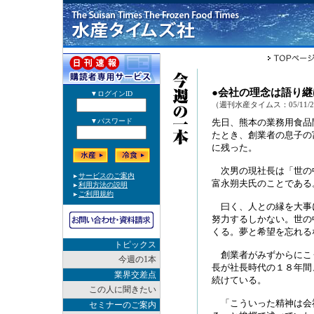
●会社の理念は
（週刊水産タイムス：05/11/
先日、熊本の業務用食品
たとき、創業者の息子の
に残った。
次男の現社長は「世の
富永朔夫氏のことである
曰く、人との縁を大事
努力するしかない。世の
くる。夢と希望を忘れる
トピックス
創業者がみずからにこ
今週の1本
長が社長時代の１８年間
業界交差点
続けている。
この人に聞きたい
「こういった精神は会
セミナーのご案内