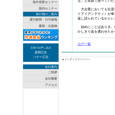
る」と挨拶で述べていた
海外視察セミナー
国内セミナー
大企業においても社是
トアイデンテティ）が奉
発行物のご案内
返し語られているかとい
週刊新聞・日刊速報
書籍・出版物
始めにことばありき。
かしきり血を通わせたか
ログ一覧
広告のお申し込み
新聞広告
バナー広告
▲インデックスページへ
会社案内
ご挨拶
会社概要
アクセス