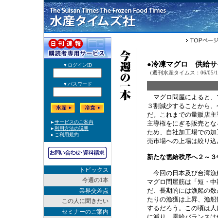
●冷凍マグロ 供給
（週刊水産タイムス：06/05/
マグロ問屋によると、
３割減少することから、
だ。これまでの量販店主
主導権をにぎる販売とな
ため、自社加工場での加
売市場への上場は絞り込
新たな需給秩序へ２～３
トピックス
今回の日本及び台湾漁
今週の1本
マグロ問屋筋は「短・中
だ、長期的には漁船の数
業界交差点
たりの漁獲は上昇、漁船
この人に聞きたい
するだろう。この頃は人
セミナーのご案内
に減り、需給バランスは