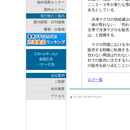
海外視察セミナー
ここ２～３年が新たな需
国内セミナー
あるとしている。
発行物のご案内
冷凍マグロの供給減少
週刊新聞・日刊速報
「値が取れない」「売れ
書籍・出版物
主導で冷凍マグロを販売
は」と指摘する。
マグロ問屋における今
販売する戦略に転換する
広告のお申し込み
合わない商談は行わない
新聞広告
社での販売に注力するた
バナー広告
の販売を絞り込むことに
会社案内
ログ一覧
ご挨拶
会社概要
アクセス
▲インデックスページへ