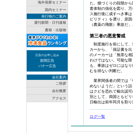
海外視察セミナー
た。畑づくりの段階から
査体制の強化を図り、万
国内セミナー
ス施行後に成すべき事は
発行物のご案内
ビリティ）を遡り、原因
週刊新聞・日刊速報
（農薬の飛散）事故だ」
書籍・出版物
第三者の悪意警戒
制度施行を前にして、
カーから、「保証書を出
のメーカーは「無茶な相
広告のお申し込み
わけではない。可能な限
新聞広告
も、事故はゼロにはなり
バナー広告
むを得ない判断だ。
会社案内
業界関係者の間では「
ご挨拶
めないようだ」という話
会社概要
はクビを恐れて輸出認可
別として、両国ともピリ
アクセス
日輸出は前年同月を割り
ログ一覧