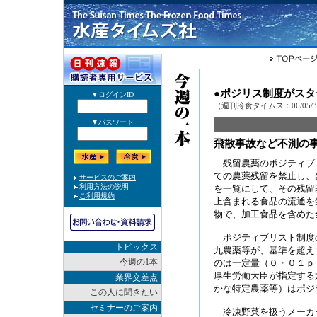
●ポジリス制度がス
（週刊冷食タイムス：06/05/
飛散事故など不測の
残留農薬のポジティブ
ての農薬残留を禁止し、
を一覧にして、その残留
上含まれる食品の流通を
物で、加工食品を含めた
ポジティブリスト制度
トピックス
九農薬等が、基準を超え
今週の1本
のは一定量（０・０１ｐ
厚生労働大臣が指定する
業界交差点
かな特定農薬等）はポジ
この人に聞きたい
セミナーのご案内
冷凍野菜を扱うメーカ