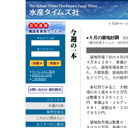
●５月の築地好調
松
（週刊水産タイムス：06/06/
築地市場７社の４月の
４万８１２８ｔ、単価が
なった。築地市場全体で
た。大都魚類、築地魚市
をクリアした。その他市
各社別でみると、大都
増の８１億８４００万円
は数量９３３６ｔと１・
トピックス
円、単価は８・１％アッ
今週の1本
６８ｔ、金額は８・２％
業界交差点
で９５０円。
この人に聞きたい
築地魚市場は数量０・
セミナーのご案内
９０００万円、単価は６