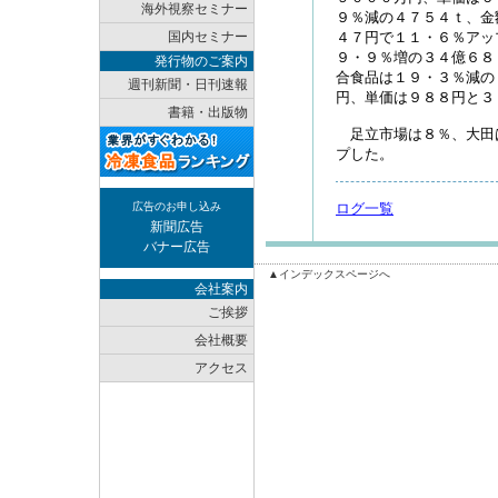
海外視察セミナー
９％減の４７５４ｔ、金
国内セミナー
４７円で１１・６％アッ
９・９％増の３４億６８
発行物のご案内
合食品は１９・３％減の
週刊新聞・日刊速報
円、単価は９８８円と３
書籍・出版物
足立市場は８％、大田
プした。
広告のお申し込み
ログ一覧
新聞広告
バナー広告
▲インデックスページへ
会社案内
ご挨拶
会社概要
アクセス