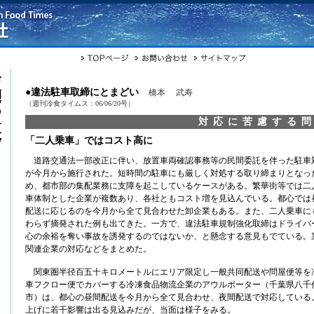
●違法駐車取締にとまどい
橋本 武寿
（週刊冷食タイムス：06/06/20号）
対応に苦慮する
「二人乗車」ではコスト高に
道路交通法一部改正に伴い、放置車両確認事務等の民間委託を伴った駐車
が今月から施行された。短時間の駐車にも厳しく対処する取り締まりとなっ
め、都市部の集配業務に支障を起こしているケースがある。繁華街等では二
車体制とした企業が複数あり、各社ともコスト増を見込んでいる。都心では
配送に応じるのを今月から全て見合わせた卸企業もある。また、二人乗車に
わらず摘発された例も出てきた。一方で、違法駐車規制強化取締はドライバ
心の余裕を奪い事故を誘発するのではないか、と懸念する意見もでている。
関連企業の対応などをまとめた。
関東圏半径百五十キロメートルにエリア限定し一般共同配送や問屋便等を
車フクロー便でカバーする冷凍食品物流企業のアウルポーター（千葉県八千
市）は、都心の昼間配送を今月から全て見合わせ、夜間配送で対応している
上げに若干影響は出る見込みだが、当面は様子をみる。