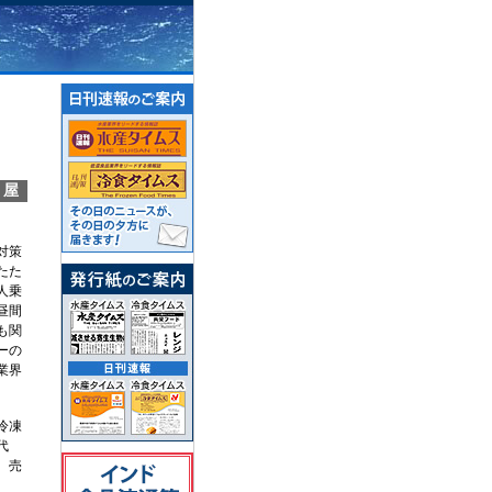
問屋
対策
たた
人乗
昼間
も関
ーの
業界
冷凍
代
。売