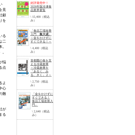
好評発売中！
い
2026年版冷凍食
を見
品業界要覧
社顧
\ 15,400（税込
りを
み）
「食品工場改善
入門
集大成
」
いる
～金をかけずに
な二
すぐできる！～
本。
\ 4,400（税込
）。
み）
首都圏の食を支
が悩
える冷蔵倉庫
る点
～冷蔵倉庫を
「あるく、み
る、きく」２～
\ 2,750（税込
るよ
み）
中心
の難
「金をかけずに
すぐできる！
食品工場改善入
門」
社が
\ 2,640（税込
まる
み）