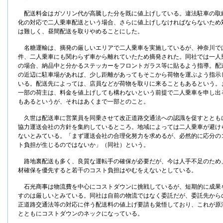
配送料金はガソリン代が高騰した分を既に値上げしている。違法駐車の取
化の対応で二人乗車配送という場合、さらに値上げしなければならないため
は難しく、昼間配送を取りやめることにした。
名糖運輸は、摘発の厳しいエリアで二人乗車を実施しているが、神奈川で
件、二人乗車にも関わらず車から離れていたため摘発された。同社では一人
の場合、納品中と分かるステッカーをフロントガラス等に貼るよう指導。配
の近辺に駐車場があれば、少し距離があってもそこから荷物を運ぶよう指示
いる。配送先によっては、店員などが荷物を取りに来ることもあるという。
一部の荷主は、料金を値上げしても構わないという前提で二人乗車を申し出
もあるというが、それはあくまで一部とのこと。
久世は配送車に営業員を同乗させて改正道路交通法への認識を促すととも
協力運送会社の方針を集約しているところ。地域によっては二人乗車が避け
ないとみている。「まず運送会社の合理化努力を求めるが、必然的に応分の
ト負担が生じるのではないか」（同社）という。
路地裏配送も多く、良質な運転手の確保が必要だが、今は人手不足のため
材確保を優先すると若干のコスト負担はやむをえないとしている。
石光商事は物流費を中心にコストダウンに挑戦しているが、短期的に成果
すのは厳しいとみている。同社は自前の物流ではなく委託だが、委託先から
正道路交通法等の対応に伴う配送料の値上げ要請も覚悟しており、これが原
とともにコストダウンのネックになっている。