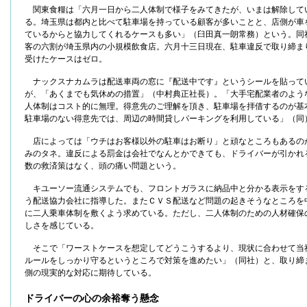
関東食糧は「六月一日から二人体制で様子をみてきたが、いまは解除して
る。埼玉県は都内と比べて駐車場を持っている顧客が多いことと、店側が車
ているからと協力してくれるケースも多い」（臼田真一朗常務）という。同
客の六割が埼玉県内の小規模飲食店。六月十三日現在、駐車違反で取り締ま
受けたケースはゼロ。
ナックスナカムラは配送車両の窓に『配送中です』というシールを貼って
が、「あくまでも気休めの措置」（中村典正社長）。「大手宅配業者のよう
人体制はコスト的に無理。得意先のご理解を頂き、駐車場を拝借するのが基
駐車場のない得意先では、周辺の時間貸しパーキングを利用している」（同
店によっては「ウチはお客様以外の駐車はお断り」と頑なところもあるの
みのタネ。違反による罰金は会社でなんとかできても、ドライバーが引かれ
数の救済策はなく、頭の痛い問題という。
キユーソー流通システムでも、フロントガラスに納品中と分かる表示をす
う配送協力会社に指導した。またＣＶＳ配送など問題の起きそうなところを
に二人乗車体制を敷くよう求めている。ただし、二人体制のための人材確保
しさを感じている。
そこで「ワーストケースを想定してどうこうするより、現状に合わせて当
ルールをしっかり守るというところで対策を進めたい」（同社）と、取り締
側の現実的な対応に期待している。
ドライバーの心の余裕奪う懸念