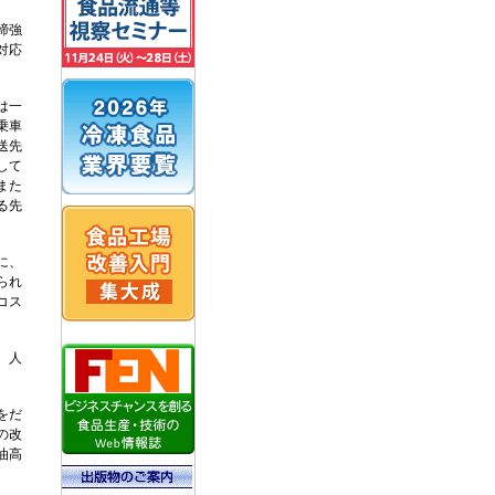
締強
対応
は一
乗車
送先
して
また
る先
に、
られ
コス
、人
をだ
の改
油高