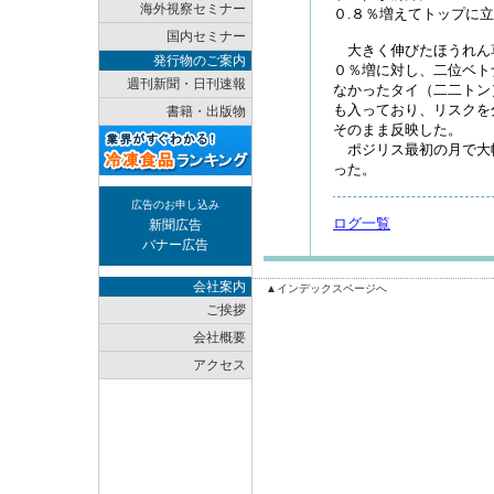
海外視察セミナー
０.８％増えてトップに
国内セミナー
大きく伸びたほうれん
発行物のご案内
０％増に対し、二位ベト
週刊新聞・日刊速報
なかったタイ（二二トン
も入っており、リスクを
書籍・出版物
そのまま反映した。
ポジリス最初の月で大
った。
広告のお申し込み
ログ一覧
新聞広告
バナー広告
会社案内
▲インデックスページへ
ご挨拶
会社概要
アクセス