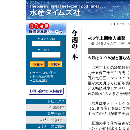
●06年上期輸入凍菜
（週刊冷食タイムス：06/08/
６月は０.９％減と落ち
〇六年上期の冷凍野菜輸
九十五億二千三百万円（
万六七〇三トン（０.９
量が六カ月ぶりに前年実
と大幅に減少しており、
込み輸入”の大きさを物
トピックス
六月はポテト（１４.２
今週の1本
（２.９％増）を除いて
すべての品目が前年実績
業界交差点
この人に聞きたい
豆類の中で落ち込みが
セミナーのご案内
トン）が前月比４１.５