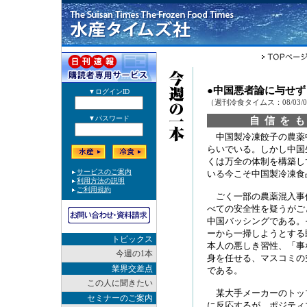
●中国悪者論に与せず
（週刊冷食タイムス：08/03/
自信を
中国製冷凍餃子の農薬
らいでいる。しかし中国
くは万全の体制を構築し
いる今こそ中国製冷凍食
ごく一部の農薬混入事
べての安全性を疑うがご
中国バッシングである。
ーから一掃しようとする
トピックス
本人の悪しき習性、「事
今週の1本
身を任せる、マスコミの
業界交差点
である。
この人に聞きたい
某大手メーカーのトッ
セミナーのご案内
に反応するが、ポジティ