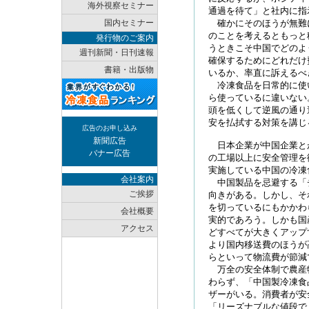
海外視察セミナー
通過を待て」と社内に指
国内セミナー
確かにそのほうが無難
のことを考えるともっと
発行物のご案内
うときこそ中国でどのよ
週刊新聞・日刊速報
確保するためにどれだけ
書籍・出版物
いるか、率直に訴えるべ
冷凍食品を日常的に使
ら使っているに違いない
頭を低くして逆風の通り
安を払拭する対策を講じ
広告のお申し込み
新聞広告
日本企業が中国企業と
バナー広告
の工場以上に安全管理を
実施している中国の冷凍
会社案内
中国製品を忌避する「
ご挨拶
向きがある。しかし、そ
を切っているにもかかわ
会社概要
実的であろう。しかも国
アクセス
どすべてが大きくアップ
より国内移送費のほうが
らといって物流費が節減
万全の安全体制で農産
わらず、「中国製冷凍食
ザーがいる。消費者が安
「リーズナブルな値段で